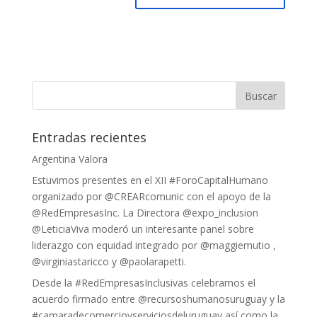
Entradas recientes
Argentina Valora
Estuvimos presentes en el XII #ForoCapitalHumano
organizado por @CREARcomunic con el apoyo de la
@RedEmpresasInc. La Directora @expo_inclusion
@LeticiaViva moderó un interesante panel sobre
liderazgo con equidad integrado por @maggiemutio ,
@virginiastaricco y @paolarapetti.
Desde la #RedEmpresasInclusivas celebramos el
acuerdo firmado entre @recursoshumanosuruguay y la
#camaradecomercioyserviciosdeluruguay así como la